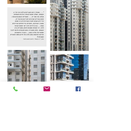
"..... במהלך היום חשב לאינג ללא הרף על רב
הקומות, שאלף המכסים שלה הולכים ונפתחים
פנימה בזה אחר זה..... המעליות הנשאבות מעלה
ומטה בפירים הארוכים דמו לבוכנות של לב.
הדיירים הנעים לאורך הפרוזדורים היו תאים
במערך העורקים, והאורות בדירותיהם הנוירונים
במוח.... בנין הדירות הלך ויצר טיפוס חברתי
חדש. היו אנשים שמצאו סיפוק במגורים ברב
הקומות. שלא התעוררה בהם התנגדות כלשהי לנוף
הסתמי של פלדה ובטון.....הם היו הראשונים
שרכשו מיומנות בסוג חדש של חיים במאה העשרים
המאוחרת".
בתוך: "רב קומות". ג'ימס גרהאם בלארד