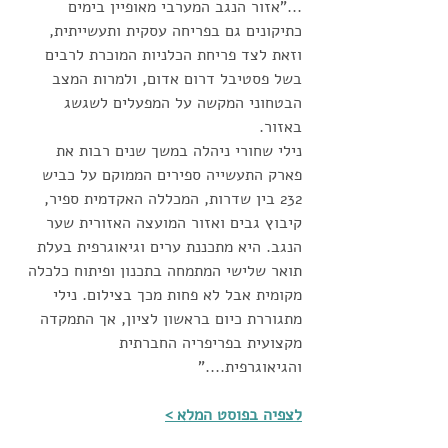
..."אזור הנגב המערבי מאופיין בימים 
כתיקונים גם בפריחה עסקית ותעשייתית, 
וזאת לצד פריחת הכלניות המוכרת לרבים 
בשל פסטיבל דרום אדום, ולמרות המצב 
הבטחוני המקשה על המפעלים לשגשג 
באזור.  
נילי שחורי ניהלה במשך שנים רבות את 
פארק התעשייה ספירים הממוקם על כביש 
232 בין שדרות, המכללה האקדמית ספיר, 
קיבוץ גבים ואזור המועצה האזורית שער 
הנגב. היא מתכננת ערים וגיאוגרפית בעלת 
תואר שלישי המתמחה בתכנון ופיתוח כלכלה 
מקומית אבל לא פחות מכך בצילום. נילי 
מתגוררת כיום בראשון לציון, אך התמקדה 
מקצועית בפריפריה החברתית 
והגיאוגרפית...." 
לצפיה בפוסט המלא >