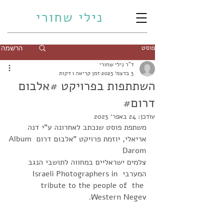
נילי שחורי
פוסט
הרשמה
ד"ר נילי שחורי
3 בדצמ׳ 2023
זמן קריאה 1 דקות
השתתפות בפרויקט #אלבום
דרום#
עודכן:
24 באפר׳ 2025
משתפת פוסט שנכתב לאחרונה ע"י דנה 
אריאלי, יוזמת פרויקט "אלבום דרום Album 
Darom 
צלמים ישראליים במחווה לתושבי הנגב 
המערבי Israeli Photographers in 
tribute to the people of  the 
Western Negev.